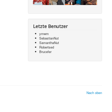
Letzte Benutzer
ymwm
SebastianNut
SamanthaNut
Robertsed
Brucefer
Nach oben